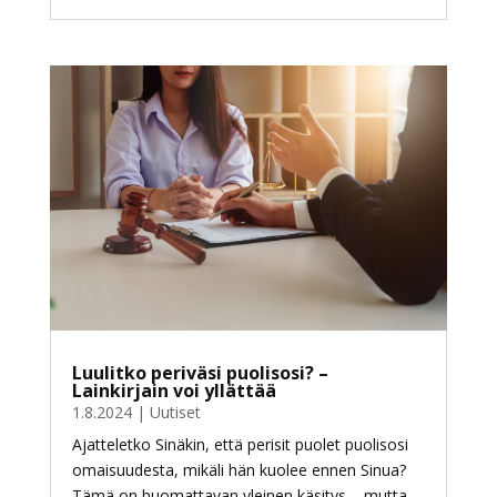
Luulitko periväsi puolisosi? –
Lainkirjain voi yllättää
1.8.2024
|
Uutiset
Ajatteletko Sinäkin, että perisit puolet puolisosi
omaisuudesta, mikäli hän kuolee ennen Sinua?
Tämä on huomattavan yleinen käsitys – mutta