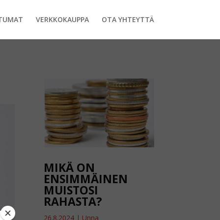
TUMAT
VERKKOKAUPPA
OTA YHTEYTTÄ
MIKÄ ON
ENSIMMÄINEN
MUISTOSI
RAHASTA?
26.8.2024
|
Unna