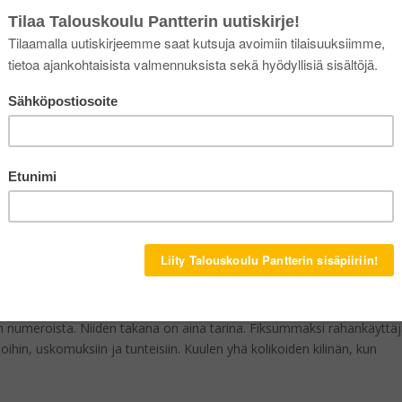
 MUISTOSI RAHASTA?
in numeroista. Niiden takana on aina tarina. Fiksummaksi rahankäyttäj
oihin, uskomuksiin ja tunteisiin. Kuulen yhä kolikoiden kilinän, kun