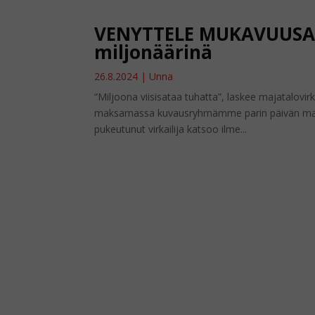
VENYTTELE MUKAVUUSALU
miljonäärinä
26.8.2024
|
Unna
“Miljoona viisisataa tuhatta”, laskee majatalovi
maksamassa kuvausryhmämme parin päivän majoit
pukeutunut virkailija katsoo ilme...