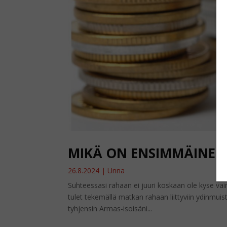
MIKÄ ON ENSIMMÄINEN
26.8.2024
|
Unna
Suhteessasi rahaan ei juuri koskaan ole kyse va
tulet tekemällä matkan rahaan liittyviin ydinmuist
tyhjensin Armas-isoisäni...