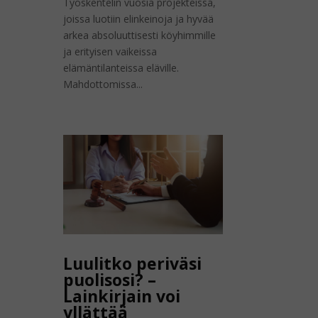
Työskentelin vuosia projekteissa,
joissa luotiin elinkeinoja ja hyvää
arkea absoluuttisesti köyhimmille
ja erityisen vaikeissa
elämäntilanteissa eläville.
Mahdottomissa...
Luulitko periväsi
puolisosi? –
Lainkirjain voi
yllättää