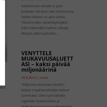
Suhteessasi rahaan ei juuri
koskaan ole kyse vain numeroista.
Niiden takana on aina tarina.
Fiksummaksi rahankäyttäjäksi
tulet tekemällä matkan rahaan
liittyviin ydinmuistoihin,...
VENYTTELE
MUKAVUUSALUETT
ASI – kaksi päivää
miljonäärinä
26.8.2024
|
Unna
“Miljoona viisisataa tuhatta”,
äksi
laskee majatalovirkailija laskuni
summaksi. Olen työmatkalla
Ugandan maaseudulla ja
maksamassa kuvausryhmämme