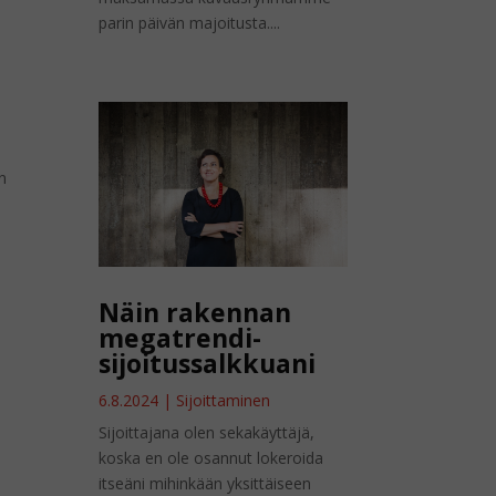
parin päivän majoitusta....
n
Näin rakennan
megatrendi-
sijoitussalkkuani
6.8.2024
|
Sijoittaminen
Sijoittajana olen sekakäyttäjä,
koska en ole osannut lokeroida
itseäni mihinkään yksittäiseen