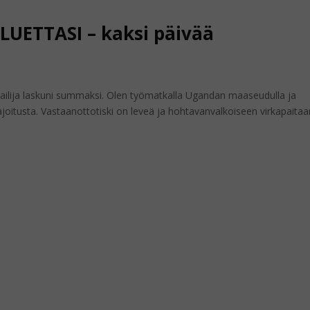
ETTASI – kaksi päivää
rkailija laskuni summaksi. Olen työmatkalla Ugandan maaseudulla ja
usta. Vastaanottotiski on leveä ja hohtavanvalkoiseen virkapaitaa